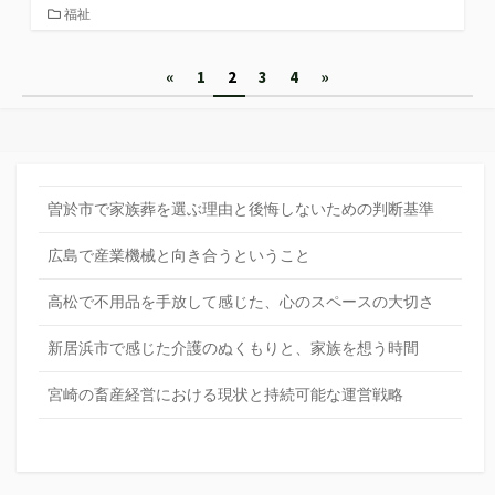
カ
福祉
テ
ゴ
投
«
1
2
3
4
»
リ
ー
稿
の
ペ
曽於市で家族葬を選ぶ理由と後悔しないための判断基準
ー
広島で産業機械と向き合うということ
ジ
送
高松で不用品を手放して感じた、心のスペースの大切さ
り
新居浜市で感じた介護のぬくもりと、家族を想う時間
宮崎の畜産経営における現状と持続可能な運営戦略