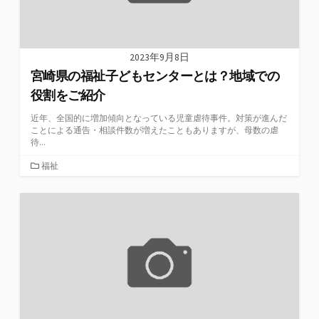
2023年9月8日
宮崎県の福祉子どもセンターとは？地域での
役割をご紹介
近年、全国的に増加傾向となっている児童虐待事件。対策が進んだ
ことによる通告・相談件数が増えたこともありますが、母数の虐
待...
カ
福祉
テ
ゴ
リ
ー