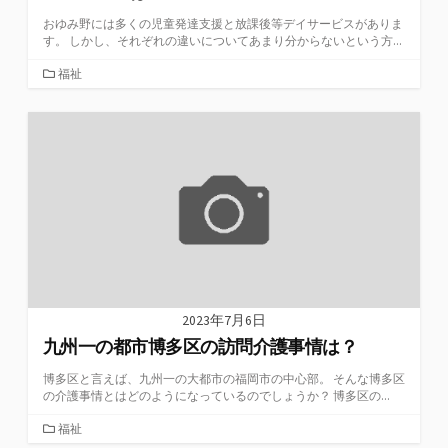
おゆみ野には多くの児童発達支援と放課後等デイサービスがありま
す。 しかし、それぞれの違いについてあまり分からないという方...
カ
福祉
テ
ゴ
リ
ー
2023年7月6日
九州一の都市博多区の訪問介護事情は？
博多区と言えば、九州一の大都市の福岡市の中心部。 そんな博多区
の介護事情とはどのようになっているのでしょうか？ 博多区の...
カ
福祉
テ