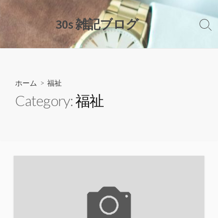
コ
ン
30s 雑記ブログ
検
テ
索
ン
切
ツ
り
替
へ
え
ス
ホーム
> 福祉
キ
Category:
福祉
ッ
プ