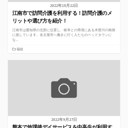
2022年10月22日
江南市で訪問介護を利用する！訪問介護のメ
リットや選び方を紹介！
江南市は愛知県の北部に位置し、岐阜との県境にある木曽川の南側
に面しています。名古屋市へ働きに行く人たちのベッドタウンに
な...
カ
福祉
テ
ゴ
リ
ー
2022年9月27日
熊本で放課後デイサービスを中高生が利用す