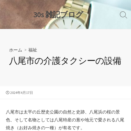
コ
ン
30s 雑記ブログ
検
テ
索
ン
切
ツ
り
替
へ
え
ス
ホーム
>
福祉
キ
八尾市の介護タクシーの設備
ッ
プ
公
2024年4月17日
開
日
八尾市は太平の丘歴史公園の自然と史跡、八尾浜の桜の景
色、そして名物としては八尾特産の葱や地元で愛される八尾
焼き（お好み焼きの一種）が有名です。