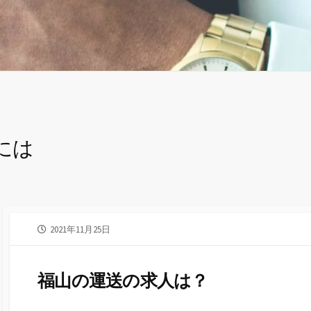
には
公
2021年11月25日
開
日
福山の運送の求人は？