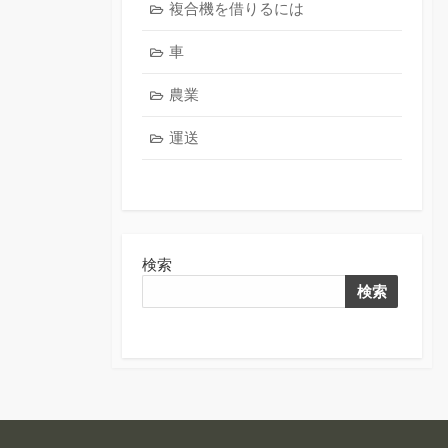
複合機を借りるには
車
農業
運送
検索
検索