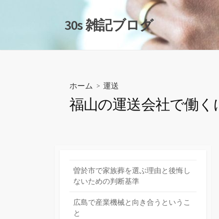
コ
ン
30s 雑記ブログ
テ
ン
ツ
へ
ス
ホーム
>
運送
キ
福山の運送会社で働く
ッ
プ
曽於市で家族葬を選ぶ理由と後悔し
ないための判断基準
広島で産業機械と向き合うというこ
と