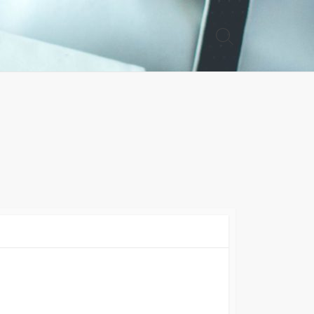
検
索
切
り
替
え