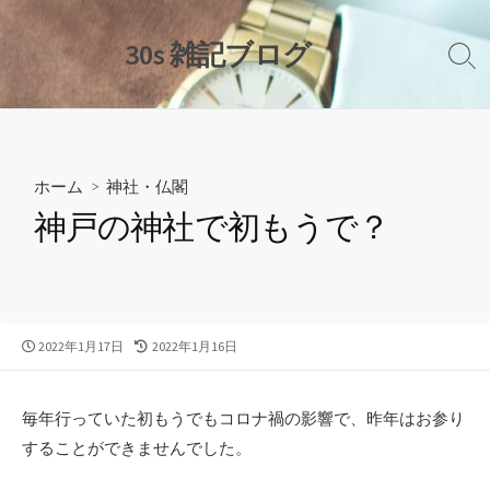
コ
ン
30s 雑記ブログ
検
テ
索
ン
切
ツ
り
替
へ
え
ス
ホーム
>
神社・仏閣
キ
神戸の神社で初もうで？
ッ
プ
公
最
2022年1月17日
2022年1月16日
開
終
日
更
新
毎年行っていた初もうでもコロナ禍の影響で、昨年はお参り
日
することができませんでした。