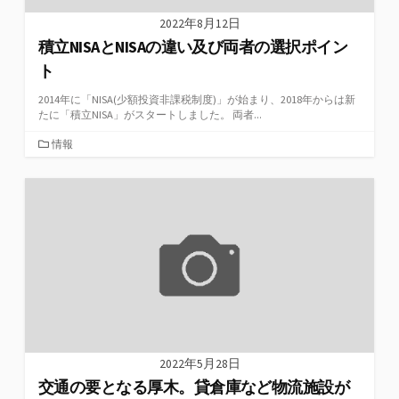
2022年8月12日
積立NISAとNISAの違い及び両者の選択ポイン
ト
2014年に「NISA(少額投資非課税制度)」が始まり、2018年からは新
たに「積立NISA」がスタートしました。 両者...
カ
情報
テ
ゴ
リ
ー
2022年5月28日
交通の要となる厚木。貸倉庫など物流施設が