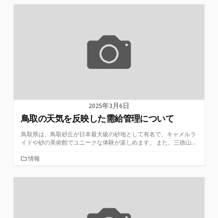
ゴ
リ
ー
2025年3月6日
鳥取の天気を反映した需給管理について
鳥取県は、鳥取砂丘が日本最大級の砂地として有名で、キャメルラ
イドや砂の美術館でユニークな体験が楽しめます。 また、三徳山...
カ
情報
テ
ゴ
リ
ー