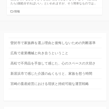
たら1個処分すればいい」といわれますが、そう簡単なものでは...
カ
情報
テ
ゴ
リ
ー
曽於市で家族葬を選ぶ理由と後悔しないための判断基準
広島で産業機械と向き合うということ
高松で不用品を手放して感じた、心のスペースの大切さ
新居浜市で感じた介護のぬくもりと、家族を想う時間
宮崎の畜産経営における現状と持続可能な運営戦略