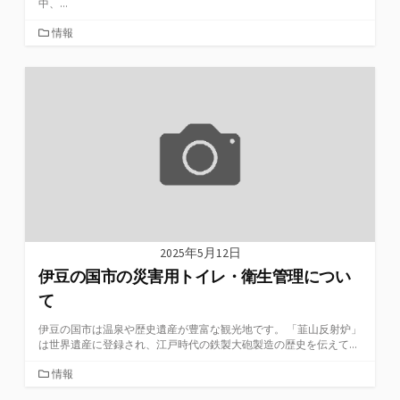
中、...
カ
情報
テ
ゴ
リ
ー
2025年5月12日
伊豆の国市の災害用トイレ・衛生管理につい
て
伊豆の国市は温泉や歴史遺産が豊富な観光地です。 「韮山反射炉」
は世界遺産に登録され、江戸時代の鉄製大砲製造の歴史を伝えて...
カ
情報
テ