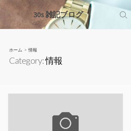
コ
ン
30s 雑記ブログ
検
テ
索
ン
切
ツ
り
替
へ
え
ス
ホーム
> 情報
キ
Category:
情報
ッ
プ