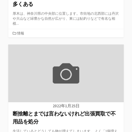
多くある
厚木は、神奈川県の中央部に位置します。市街地の北西部には丹沢
や大山など緑豊かな自然が広がり、東には鮎釣りなどで有名な相
模...
カ
情報
テ
ゴ
リ
ー
2022年1月25日
断捨離とまでは言わないけれど出張買取で不
用品を処分
生活しているとどうしても物が増えてしまいます。 よく「1個増え