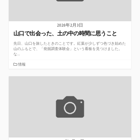
2026年2月3日
山口で出会った、土の中の時間に思うこと
先日、山口を旅したときのことです。紅葉が少しずつ色づき始めた
山のふもとで、「発掘調査体験会」という看板を見つけました。
な...
カ
情報
テ
ゴ
リ
ー