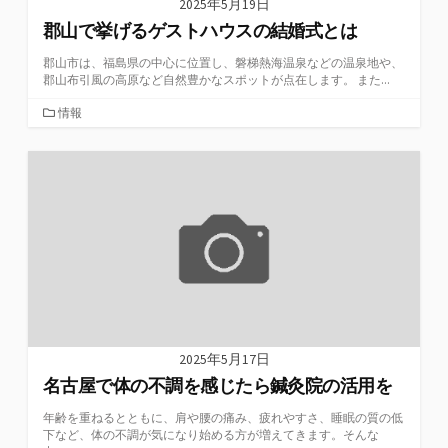
2025年5月19日
郡山で挙げるゲストハウスの結婚式とは
郡山市は、福島県の中心に位置し、磐梯熱海温泉などの温泉地や、
郡山布引風の高原など自然豊かなスポットが点在します。 ​また...
カ
情報
テ
ゴ
リ
ー
2025年5月17日
名古屋で体の不調を感じたら鍼灸院の活用を
年齢を重ねるとともに、肩や腰の痛み、疲れやすさ、睡眠の質の低
下など、体の不調が気になり始める方が増えてきます。そんな