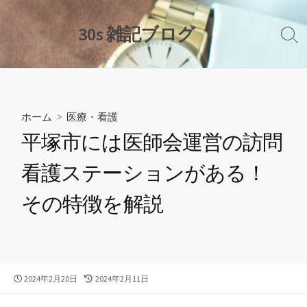
コ
ン
30s 雑記ブログ
検
テ
索
ン
切
ツ
り
替
へ
え
ス
ホーム
>
医療・看護
キ
平塚市には医師会運営の訪問
ッ
プ
看護ステーションがある！
その特徴を解説
公
最
2024年2月20日
2024年2月11日
開
終
日
更