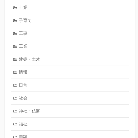
士業
子育て
工事
工業
建築・土木
情報
日常
社会
神社・仏閣
福祉
美容