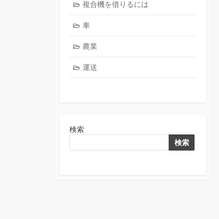
複合機を借りるには
車
農業
運送
検索
検索