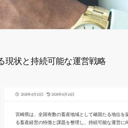
る現状と持続可能な運営戦略
公
最
2026年4月15日
2026年4月14日
開
終
日
更
新
宮崎県は、全国有数の畜産地域として確固たる地位を
日
る畜産経営の特徴と課題を整理し、持続可能な運営に