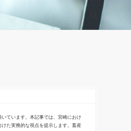
検
索
切
り
替
え
築いています。本記事では、宮崎におけ
向けた実務的な視点を提示します。畜産