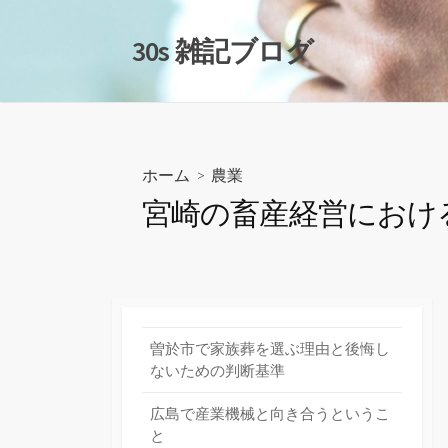
コ
ン
30s 雑記ブログ
テ
ン
ツ
へ
ス
ホーム
>
農業
キ
宮崎の畜産経営におけ
ッ
プ
曽於市で家族葬を選ぶ理由と後悔し
ないための判断基準
広島で産業機械と向き合うというこ
と