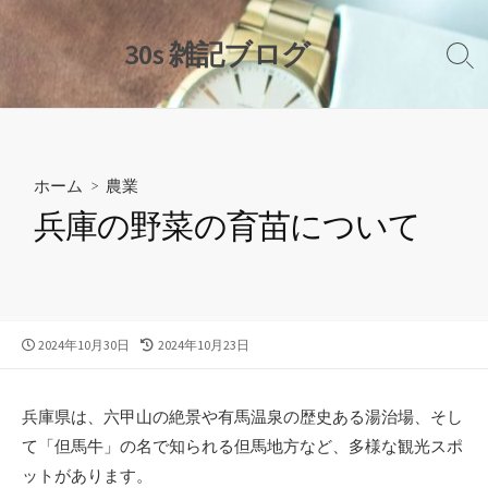
コ
ン
30s 雑記ブログ
検
テ
索
ン
切
ツ
り
替
へ
え
ス
ホーム
>
農業
キ
兵庫の野菜の育苗について
ッ
プ
公
最
2024年10月30日
2024年10月23日
開
終
日
更
新
兵庫県は、六甲山の絶景や有馬温泉の歴史ある湯治場、そし
日
て「但馬牛」の名で知られる但馬地方など、多様な観光スポ
ットがあります。