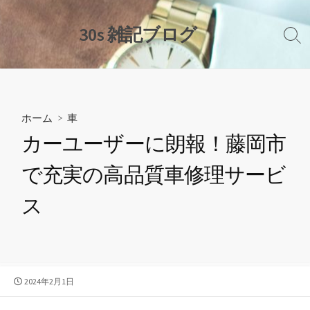
コ
ン
30s 雑記ブログ
検
テ
索
ン
切
ツ
り
替
へ
え
ス
ホーム
>
車
キ
カーユーザーに朗報！藤岡市
ッ
プ
で充実の高品質車修理サービ
ス
公
2024年2月1日
開
日