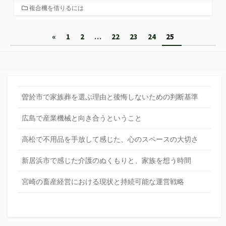
カ
複合機を借りるには
テ
ゴ
投
«
1
2
…
22
23
24
25
リ
ー
稿
の
ペ
曽於市で家族葬を選ぶ理由と後悔しないための判断基準
ー
広島で産業機械と向き合うということ
ジ
送
高松で不用品を手放して感じた、心のスペースの大切さ
り
新居浜市で感じた介護のぬくもりと、家族を想う時間
宮崎の畜産経営における現状と持続可能な運営戦略