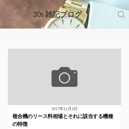
コ
ン
30s 雑記ブログ
検
テ
索
ン
切
ツ
り
替
へ
え
ス
キ
ッ
プ
2017年11月3日
複合機のリース料相場とそれに該当する機種
の特徴