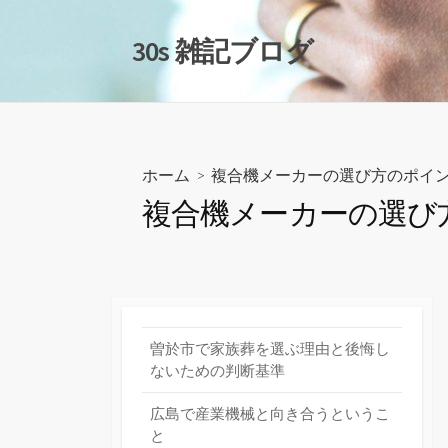
コ
ン
30s 雑記ブログ
テ
ン
ツ
へ
ス
ホーム
> 複合機メーカーの選び方のポイ
キ
複合機メーカーの選び
ッ
プ
曽於市で家族葬を選ぶ理由と後悔し
ないための判断基準
広島で産業機械と向き合うというこ
と