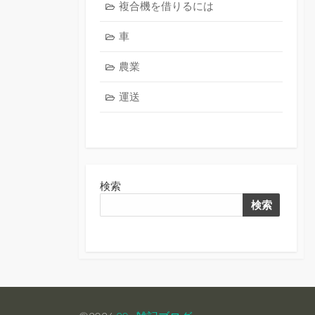
複合機を借りるには
車
農業
運送
検索
検索