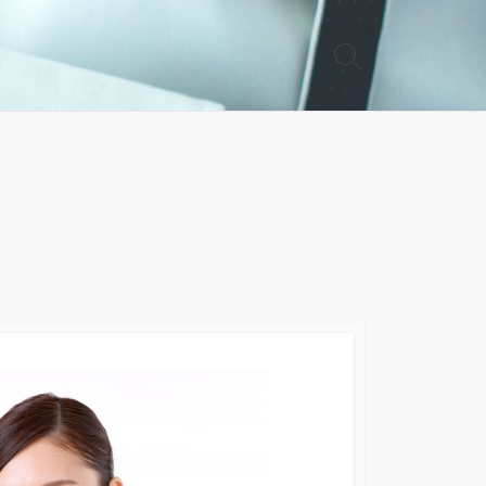
検
索
切
り
替
え