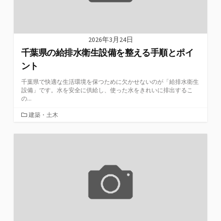
2026年3月24日
千葉県の給排水衛生設備を整える手順とポイ
ント
千葉県で快適な生活環境を保つために欠かせないのが「給排水衛生
設備」です。水を安全に供給し、使った水をきれいに排出するこ
の...
カ
建築・土木
テ
ゴ
リ
ー