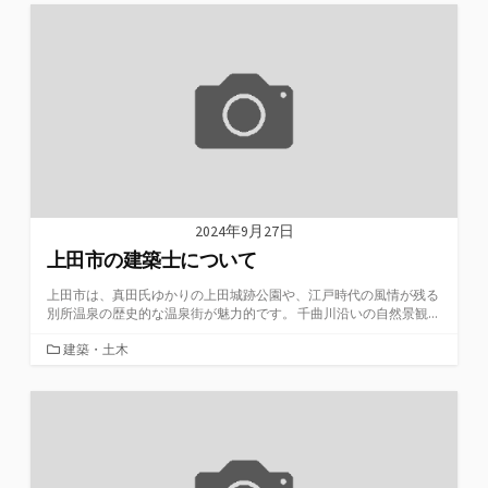
ゴ
リ
ー
2024年9月27日
上田市の建築士について
上田市は、真田氏ゆかりの上田城跡公園や、江戸時代の風情が残る
別所温泉の歴史的な温泉街が魅力的です。 千曲川沿いの自然景観...
カ
建築・土木
テ
ゴ
リ
ー