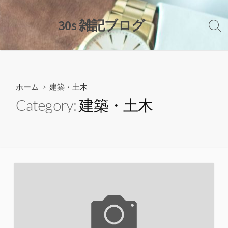
コ
ン
30s 雑記ブログ
検
テ
索
ン
切
ツ
り
替
へ
え
ス
ホーム
> 建築・土木
キ
Category:
建築・土木
ッ
プ