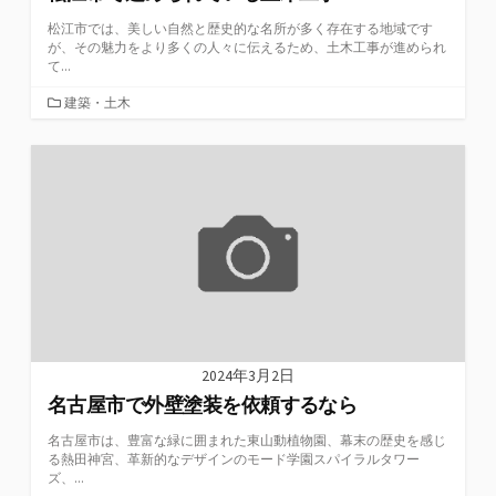
松江市では、美しい自然と歴史的な名所が多く存在する地域です
が、その魅力をより多くの人々に伝えるため、土木工事が進められ
て...
カ
建築・土木
テ
ゴ
リ
ー
2024年3月2日
名古屋市で外壁塗装を依頼するなら
名古屋市は、豊富な緑に囲まれた東山動植物園、幕末の歴史を感じ
る熱田神宮、革新的なデザインのモード学園スパイラルタワー
ズ、...