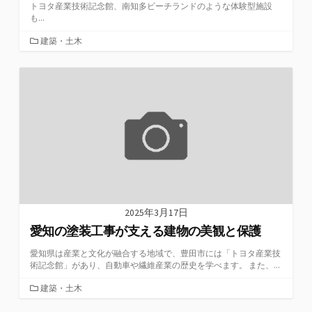
トヨタ産業技術記念館、南知多ビーチランドのような体験型施設
も...
カ
建築・土木
テ
ゴ
リ
ー
2025年3月17日
愛知の塗装工事が支える建物の美観と保護
愛知県は産業と文化が融合する地域で、豊田市には「トヨタ産業技
術記念館」があり、自動車や繊維産業の歴史を学べます。 また、...
カ
建築・土木
テ