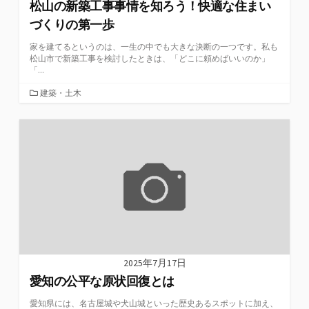
松山の新築工事事情を知ろう！快適な住まい
づくりの第一歩
家を建てるというのは、一生の中でも大きな決断の一つです。私も
松山市で新築工事を検討したときは、「どこに頼めばいいのか」
「...
カ
建築・土木
テ
ゴ
リ
ー
2025年7月17日
愛知の公平な原状回復とは
愛知県には、名古屋城や犬山城といった歴史あるスポットに加え、