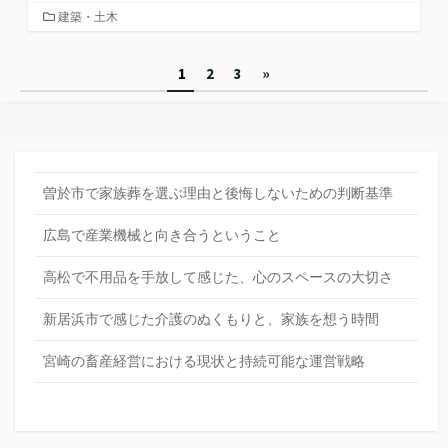
カ
建築・土木
テ
ゴ
投
1
2
3
»
リ
ー
稿
の
ペ
曽於市で家族葬を選ぶ理由と後悔しないための判断基準
ー
広島で産業機械と向き合うということ
ジ
送
高松で不用品を手放して感じた、心のスペースの大切さ
り
新居浜市で感じた介護のぬくもりと、家族を想う時間
宮崎の畜産経営における現状と持続可能な運営戦略