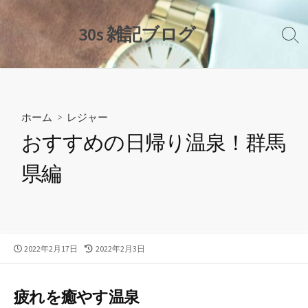
コ
ン
30s 雑記ブログ
検
テ
索
ン
切
ツ
り
替
へ
え
ス
ホーム
>
レジャー
キ
おすすめの日帰り温泉！群馬
ッ
プ
県編
公
最
2022年2月17日
2022年2月3日
開
終
日
更
新
疲れを癒やす温泉
日